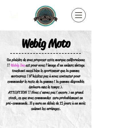
Webig Moto
Un plaisirs de vous proposer cette marque californienne
!!
Webig Inc
est pour nous l'image d'un univers vintage
touchant aussi bien le sportswear que la gamme
motocross ! N'hésitez pas à nous contacter pour
commander le reste de la gamme ( la gamme disponible
évoluera avec le temps ).
ATTENTION !! Nous s'avons pas ( encore ) un grand
stock, ce que vous commandez sera probablement en
pré-commande. Il y aura un délais de 15 jours à un mois
suivant les arrivages.