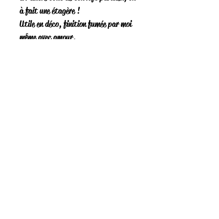
à fait une étagère !
Utile en déco, finition fumée par moi
même avec amour.
Distributeur mural Classic Vintage
France, fabrication artisanal,
pouvant accueillir une bouteille d'un
litre.
Support pour 2 verres.
Liens utiles
Mentions légales
Conditions générales
Se connecter
06 33 67 57 15
classicvintagefrance@gmail.com