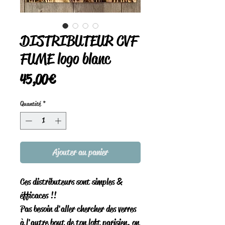
DISTRIBUTEUR CVF
FUME logo blanc
Prix
45,00 €
Quantité
*
Ajouter au panier
Ces distributeurs sont simples &
éfficaces !!
Pas besoin d'aller chercher des verres
à l'autre bout de ton loft parisien, on