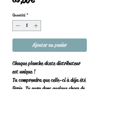
69,00 €
Quantité
*
Ajouter au panier
Chaque planche skate distributeur
est unique !
Tu comprendra que celle-ci à déja été
livrée. Tu aura donc quelque chose de
fou à ta livraison, un truc bien fun !!
Prend un temps d'avance pour servir
ton apéro !!
Distributeur skateboard pouvant
accueillir une bouteille d'un litre
maximum.